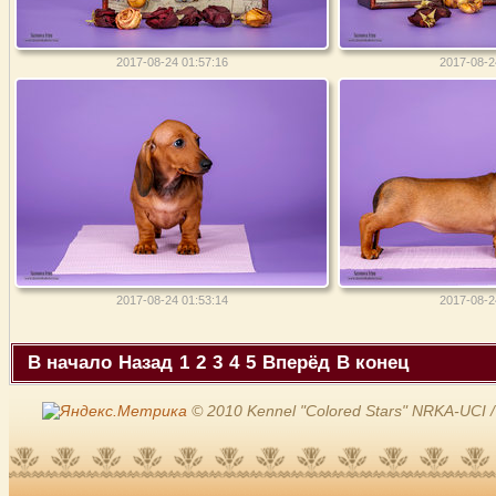
2017-08-24 01:57:16
2017-08-2
2017-08-24 01:53:14
2017-08-2
В начало
Назад
1
2
3
4
5
Вперёд
В конец
© 2010 Kennel "Colored Stars" NRKA-UCI /