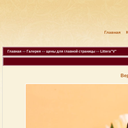
Главная
Главная
Галерея
щены для главной страницы
Littera"V"
>>
>>
>>
Ве